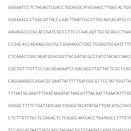
GGGGATCCTCTAGAGTCGACCTGCAGGCATGCAAGCTTGGCACTGG
GGAAAACCCTGGCGTTACCCAACTTAATCGCCTTGCAGCACATCCC
AAGAGGCCCGCACCGATCGCCCTTCCCAACAGTTGCGCAGCCTGA
CCGGCACCAGAAGCGGTGCCGGAAAGCTGGCTGGAGTGCGATCTT
CTCAAACTGGCAGATGCACGGTTACGATGCGCCCATCTACACCAAC
CGCCGTTTGTTCCCACGGAGAATCCGACGGGTTGTTACTCGCTCAC
CAGGAAGGCCAGACGCGAATTATTTTTGATGGCGTTCCTATTGGTTA
TTTAATGCGAATTTTAACAAAATATTAACGTTTACAATTTAAATATTTG
GGGGCTTTTCTGATTATCAACCGGGGTACATATGATTGACATGCTAG
CTCTTGTTTGCTCCAGACTCTCAGGCAATGACCTGATAGCCTTTGT
TCCGGCATTAATTTATCAGCTAGAACGGTTGAATATCATATTGATGG