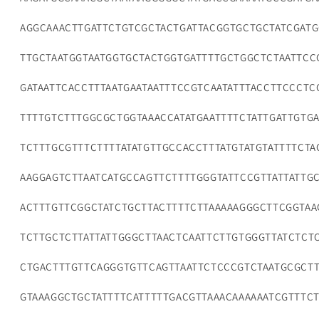
AGGCAAACTTGATTCTGTCGCTACTGATTACGGTGCTGCTATCGAT
TTGCTAATGGTAATGGTGCTACTGGTGATTTTGCTGGCTCTAATTC
GATAATTCACCTTTAATGAATAATTTCCGTCAATATTTACCTTCCCT
TTTTGTCTTTGGCGCTGGTAAACCATATGAATTTTCTATTGATTGTG
TCTTTGCGTTTCTTTTATATGTTGCCACCTTTATGTATGTATTTTCTA
AAGGAGTCTTAATCATGCCAGTTCTTTTGGGTATTCCGTTATTATTG
ACTTTGTTCGGCTATCTGCTTACTTTTCTTAAAAAGGGCTTCGGTAA
TCTTGCTCTTATTATTGGGCTTAACTCAATTCTTGTGGGTTATCTCT
CTGACTTTGTTCAGGGTGTTCAGTTAATTCTCCCGTCTAATGCGCTT
GTAAAGGCTGCTATTTTCATTTTTGACGTTAAACAAAAAATCGTTTCT