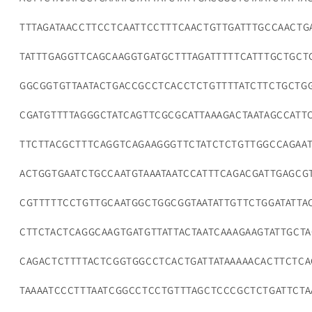
TTTAGATAACCTTCCTCAATTCCTTTCAACTGTTGATTTGCCAACTG
TATTTGAGGTTCAGCAAGGTGATGCTTTAGATTTTTCATTTGCTGC
GGCGGTGTTAATACTGACCGCCTCACCTCTGTTTTATCTTCTGCTG
CGATGTTTTAGGGCTATCAGTTCGCGCATTAAAGACTAATAGCCATT
TTCTTACGCTTTCAGGTCAGAAGGGTTCTATCTCTGTTGGCCAGAA
ACTGGTGAATCTGCCAATGTAAATAATCCATTTCAGACGATTGAGCG
CGTTTTTCCTGTTGCAATGGCTGGCGGTAATATTGTTCTGGATATTA
CTTCTACTCAGGCAAGTGATGTTATTACTAATCAAAGAAGTATTGCT
CAGACTCTTTTACTCGGTGGCCTCACTGATTATAAAAACACTTCTC
TAAAATCCCTTTAATCGGCCTCCTGTTTAGCTCCCGCTCTGATTCTA