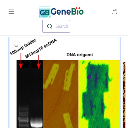
Skip to
Translation missin
content
en.templates.cart.
Search
Skip to
product
information