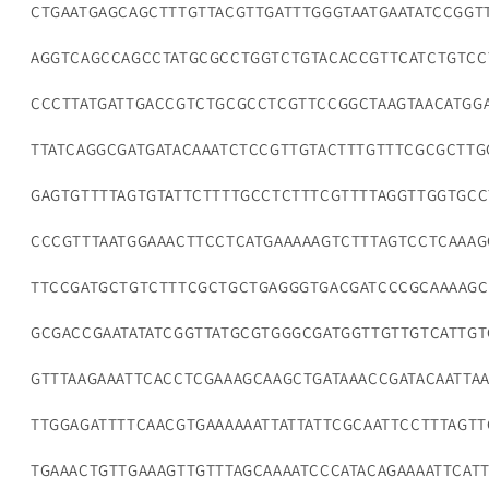
CTGAATGAGCAGCTTTGTTACGTTGATTTGGGTAATGAATATCCGGT
AGGTCAGCCAGCCTATGCGCCTGGTCTGTACACCGTTCATCTGTCC
CCCTTATGATTGACCGTCTGCGCCTCGTTCCGGCTAAGTAACATGG
TTATCAGGCGATGATACAAATCTCCGTTGTACTTTGTTTCGCGCTTG
GAGTGTTTTAGTGTATTCTTTTGCCTCTTTCGTTTTAGGTTGGTGCC
CCCGTTTAATGGAAACTTCCTCATGAAAAAGTCTTTAGTCCTCAAA
TTCCGATGCTGTCTTTCGCTGCTGAGGGTGACGATCCCGCAAAAGC
GCGACCGAATATATCGGTTATGCGTGGGCGATGGTTGTTGTCATTGT
GTTTAAGAAATTCACCTCGAAAGCAAGCTGATAAACCGATACAATTA
TTGGAGATTTTCAACGTGAAAAAATTATTATTCGCAATTCCTTTAGT
TGAAACTGTTGAAAGTTGTTTAGCAAAATCCCATACAGAAAATTCAT