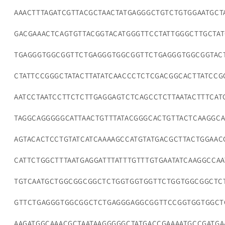
AAACTTTAGATCGTTACGCTAACTATGAGGGCTGTCTGTGGAATGCT
GACGAAACTCAGTGTTACGGTACATGGGTTCCTATTGGGCTTGCTA
TGAGGGTGGCGGTTCTGAGGGTGGCGGTTCTGAGGGTGGCGGTACT
CTATTCCGGGCTATACTTATATCAACCCTCTCGACGGCACTTATCC
AATCCTAATCCTTCTCTTGAGGAGTCTCAGCCTCTTAATACTTTCAT
TAGGCAGGGGGCATTAACTGTTTATACGGGCACTGTTACTCAAGGCA
AGTACACTCCTGTATCATCAAAAGCCATGTATGACGCTTACTGGAAC
CATTCTGGCTTTAATGAGGATTTATTTGTTTGTGAATATCAAGGCCA
TGTCAATGCTGGCGGCGGCTCTGGTGGTGGTTCTGGTGGCGGCTC
GTTCTGAGGGTGGCGGCTCTGAGGGAGGCGGTTCCGGTGGTGGCTC
AAGATGGCAAACGCTAATAAGGGGGCTATGACCGAAAATGCCGATG