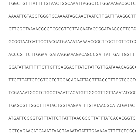
TGGCTGTTTATTTTGTAACTGGCAAATTAGGCTCTGGAAAGACGCTC
AAAATTGTAGCTGGGTGCAAAATAGCAACTAATCTTGATTTAAGGCT
GTTCGCTAAAACGCCTCGCGTTCTTAGAATACCGGATAAGCCTTCTA
GCGGTAATGATTCCTACGATGAAAATAAAAACGGCTTGCTTGTTCTC
ACCCGTTCTTGGAATGATAAGGAAAGACAGCCGATTATTGATTGGTT
GGATATTATTTTTCTTGTTCAGGACTTATCTATTGTTGATAAACAGG
TTGTTTATTGTCGTCGTCTGGACAGAATTACTTTACCTTTTGTCGGT
TCGAAAATGCCTCTGCCTAAATTACATGTTGGCGTTGTTAAATATGG
TGAGCGTTGGCTTTATACTGGTAAGAATTTGTATAACGCATATGATAC
ATGATTCCGGTGTTTATTCTTATTTAACGCCTTATTTATCACACGGTC
GGTCAGAAGATGAAATTAACTAAAATATATTTGAAAAAGTTTTCTCG