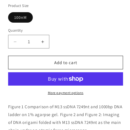
Product Size
100nM
Quantity
Decrease
Increase
quantity
quantity
for
for
Single
Single
Add to cart
stranded
stranded
phagmid
phagmid
mp18
mp18
ssDNA-
ssDNA-
7249nt
7249nt
More payment options
Figure 1 Comparison of M13 ssDNA 7249nt and 1000bp DNA
ladder on 1% agarpse gel. Figure 2 and Figure 2: Imaging
of DNA origami folded with M13 ssDNA 7249nt as the main