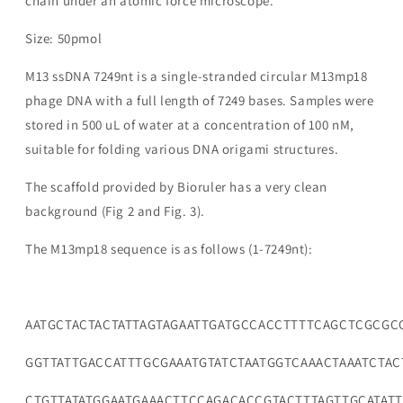
chain under an atomic force microscope.
Size: 50pmol
M13 ssDNA 7249nt is a single-stranded circular M13mp18
phage DNA with a full length of 7249 bases. Samples were
stored in 500 uL of water at a concentration of 100 nM,
suitable for folding various DNA origami structures.
The scaffold provided by Bioruler has a very clean
background (Fig 2 and Fig. 3).
The M13mp18 sequence is as follows (1-7249nt):
AATGCTACTACTATTAGTAGAATTGATGCCACCTTTTCAGCTCGCGC
GGTTATTGACCATTTGCGAAATGTATCTAATGGTCAAACTAAATCTA
CTGTTATATGGAATGAAACTTCCAGACACCGTACTTTAGTTGCATAT