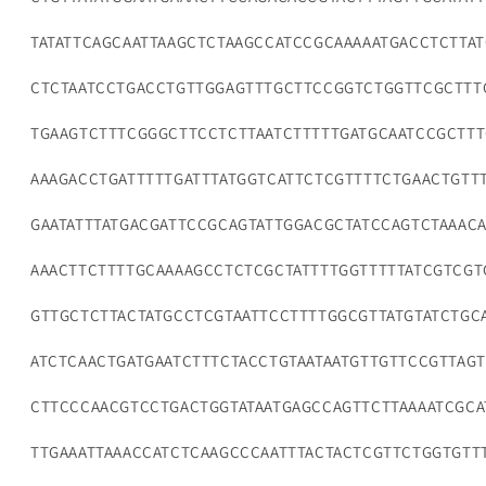
TATATTCAGCAATTAAGCTCTAAGCCATCCGCAAAAATGACCTCTTA
CTCTAATCCTGACCTGTTGGAGTTTGCTTCCGGTCTGGTTCGCTTT
TGAAGTCTTTCGGGCTTCCTCTTAATCTTTTTGATGCAATCCGCTTT
AAAGACCTGATTTTTGATTTATGGTCATTCTCGTTTTCTGAACTGTT
GAATATTTATGACGATTCCGCAGTATTGGACGCTATCCAGTCTAAAC
AAACTTCTTTTGCAAAAGCCTCTCGCTATTTTGGTTTTTATCGTCGT
GTTGCTCTTACTATGCCTCGTAATTCCTTTTGGCGTTATGTATCTGC
ATCTCAACTGATGAATCTTTCTACCTGTAATAATGTTGTTCCGTTAGT
CTTCCCAACGTCCTGACTGGTATAATGAGCCAGTTCTTAAAATCGCA
TTGAAATTAAACCATCTCAAGCCCAATTTACTACTCGTTCTGGTGTT