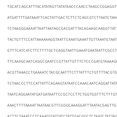
TGCATCAGCATTTACATATAGTTATATAACCCAACCTAAGCCGGAGG
ATGATTTTGATAAATTCACTATTGACTCTTCTCAGCGTCTTAATCTAA
TCTAAGGGAAAATTAATTAATAGCGACGATTTACAGAAGCAAGGTTAT
TACTGTTTCCATTAAAAAAGGTAATTCAAATGAAATTGTTAAATGTAA
GTTTCATCATCTTCTTTTGCTCAGGTAATTGAAATGAATAATTCGCC
TTCAAAGCAATCAGGCGAATCCGTTATTGTTTCTCCCGATGTAAAAG
ACGTTAAACCTGAAAATCTACGCAATTTCTTTATTTCTGTTTTACGTG
TCTAACCCTTCCATTATTCAGAAGTATAATCCAAACAATCAGGATTAT
TAATCAGGAATATGATGATAATTCCGCTCCTTCTGGTGGTTTCTTTG
AAACTTTTAAAATTAATAACGTTCGGGCAAAGGATTTAATACGAGTTG
ACTTCTAAATCCTCAAATGTATTATCTATTGACGGCTCTAATCTATTA