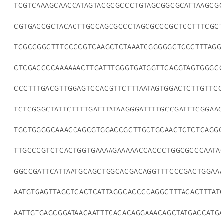
TCGTCAAAGCAACCATAGTACGCGCCCTGTAGCGGCGCATTAAGCG
CGTGACCGCTACACTTGCCAGCGCCCTAGCGCCCGCTCCTTTCGC
TCGCCGGCTTTCCCCGTCAAGCTCTAAATCGGGGGCTCCCTTTAGG
CTCGACCCCAAAAAACTTGATTTGGGTGATGGTTCACGTAGTGGGC
CCCTTTGACGTTGGAGTCCACGTTCTTTAATAGTGGACTCTTGTTC
TCTCGGGCTATTCTTTTGATTTATAAGGGATTTTGCCGATTTCGGAA
TGCTGGGGCAAACCAGCGTGGACCGCTTGCTGCAACTCTCTCAGG
TTGCCCGTCTCACTGGTGAAAAGAAAAACCACCCTGGCGCCCAAT
GGCCGATTCATTAATGCAGCTGGCACGACAGGTTTCCCGACTGGAA
AATGTGAGTTAGCTCACTCATTAGGCACCCCAGGCTTTACACTTTA
AATTGTGAGCGGATAACAATTTCACACAGGAAACAGCTATGACCATG