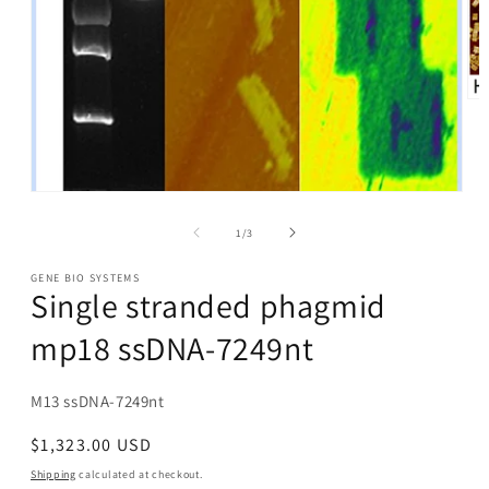
Op
me
2
in
mo
Open
media
1
of
1
/
3
in
modal
GENE BIO SYSTEMS
Single stranded phagmid
mp18 ssDNA-7249nt
SKU:
M13 ssDNA-7249nt
Regular
$1,323.00 USD
price
Shipping
calculated at checkout.